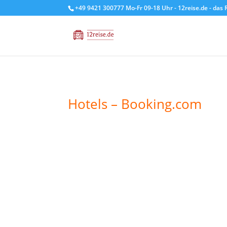
+49 9421 300777 Mo-Fr 09-18 Uhr - 12reise.de - das 
Hotels –
Booking.com